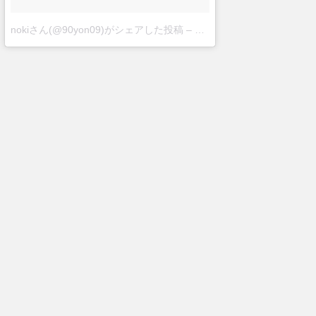
nokiさん(@90yon09)がシェアした投稿
–
2017 9月 13 12:55午前 PD