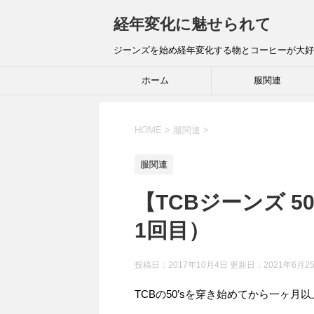
経年変化に魅せられて
ジーンズを始め経年変化する物とコーヒーが大好
ホーム
服関連
HOME
>
服関連
>
服関連
【TCBジーンズ 5
1回目）
投稿日：2017年10月4日 更新日：
2021年6月2
TCBの50’sを穿き始めてから一ヶ月