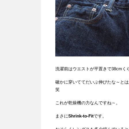
洗濯前はウエストが平置きで38cm
確かに穿いててだいぶ伸びたな～とは
笑
これが乾燥機の力なんですね～。
まさに
Shrink-to-Fit
です。