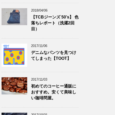
2018/04/06
【TCBジーンズ 50’s】 色
落ちレポート（洗濯2回
目）
2017/11/06
デニムなパンツを見つけ
てしまった【TOOT】
2017/11/03
初めてのコーヒー通販に
おすすめ。安くて美味し
い珈琲問屋。
2017/10/31