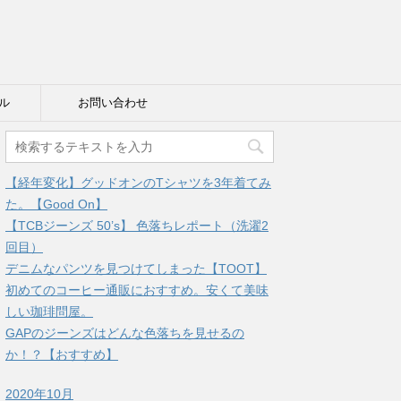
ル
お問い合わせ
【経年変化】グッドオンのTシャツを3年着てみ
た。【Good On】
【TCBジーンズ 50’s】 色落ちレポート（洗濯2
回目）
デニムなパンツを見つけてしまった【TOOT】
初めてのコーヒー通販におすすめ。安くて美味
しい珈琲問屋。
GAPのジーンズはどんな色落ちを見せるの
か！？【おすすめ】
2020年10月