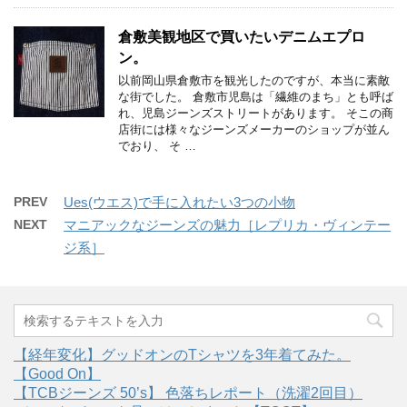
倉敷美観地区で買いたいデニムエプロ
ン。
以前岡山県倉敷市を観光したのですが、本当に素敵
な街でした。 倉敷市児島は「繊維のまち」とも呼ば
れ、児島ジーンズストリートがあります。 そこの商
店街には様々なジーンズメーカーのショップが並ん
でおり、 そ …
PREV
Ues(ウエス)で手に入れたい3つの小物
NEXT
マニアックなジーンズの魅力［レプリカ・ヴィンテー
ジ系］
【経年変化】グッドオンのTシャツを3年着てみた。
【Good On】
【TCBジーンズ 50’s】 色落ちレポート（洗濯2回目）