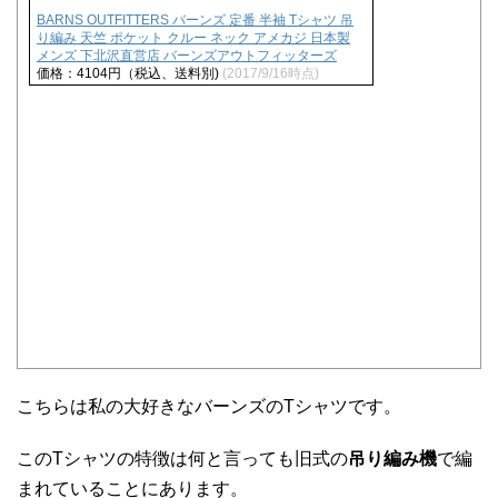
BARNS OUTFITTERS バーンズ 定番 半袖 Tシャツ 吊
り編み 天竺 ポケット クルー ネック アメカジ 日本製
メンズ 下北沢直営店 バーンズアウトフィッターズ
価格：4104円（税込、送料別)
(2017/9/16時点)
こちらは私の大好きなバーンズのTシャツです。
このTシャツの特徴は何と言っても旧式の
吊り編み機
で編
まれていることにあります。