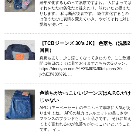
経年変化するものって素敵ですよね。 人によっては
それをただの劣化だと捉えたり、味わいだと捉えた
りします。 私は断然後者です。 経年変化するもの
は使うたびに表情を変えていき、やがてそれに対し
愛着が湧いて …
【TCBジーンズ 30’s JK】 色落ち（洗濯2
回目）
真夏も去り、少し涼しくなってきたので、ここ数週
間は毎日のように着ておりますこちらのGジャン。
https://denoyon.com/%E3%80%90tcbjeans-30s-
jk%E3%80%91 …
色落ちがかっこいいジーンズはA.P.C.だけ
じゃない
APC（アーペーセー）のデニムって非常に人気があ
りますよね。 APCの魅力はシルエットの美しさや
フランスのブランドらしい上品さです。 それに加え
てよく言われるのが色落ちがかっこいいということ
です。 イ …